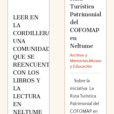
Turística
Patrimonial
LEER EN
del
LA
COFOMAP
CORDILLERA:
en
UNA
Neltume
COMUNIDAD
Archivo y
QUE SE
Memorias,Museo
REENCUENTRA
y Educación
CON LOS
LIBROS Y
Sobre la
LA
iniciativa La
LECTURA
Ruta Turística
EN
Patrimonial del
NELTUME
COFOMAP en