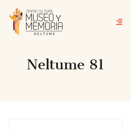
Skip
to
content
Neltume 81