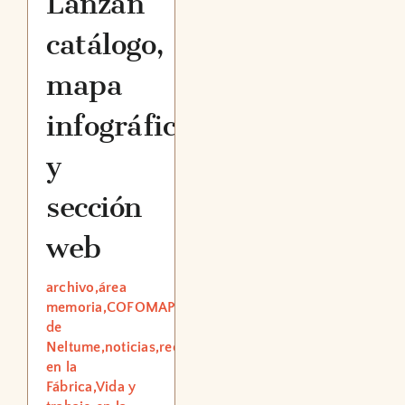
Lanzan
catálogo,
mapa
infográfico
y
sección
web
archivo,área
memoria,COFOMAP,Educación,Museo
de
Neltume,noticias,redes,Trabajo
en la
Fábrica,Vida y