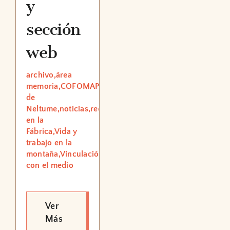
y
sección
web
archivo,área
memoria,COFOMAP,Educación,Museo
de
Neltume,noticias,redes,Trabajo
en la
Fábrica,Vida y
trabajo en la
montaña,Vinculación
con el medio
Ver
Más