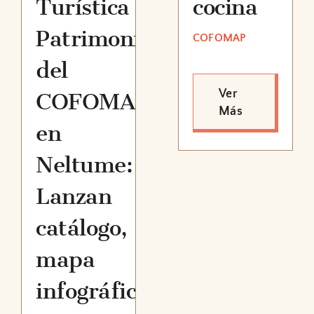
Turística
cocina
Patrimonial
COFOMAP
del
Ver
COFOMAP
Más
en
Neltume:
Lanzan
catálogo,
mapa
infográfico